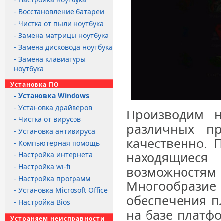
- Восстановление батареи
- Чистка от пыли ноутбука
- Замена матрицы ноутбука
- Замена дисковода ноутбука
- Замена клавиатуры
ноутбука
Установка ПО
- Установка Windows
- Установка драйверов
Производим н
- Чистка от вирусов
различных п
- Установка антивируса
качественно. 
- Компьютерная помощь
находящие
- Настройка интернета
- Настройка wi-fi
возможностям 
- Настройка программ
Многообрази
- Установка Microsoft Office
обеспечения п
- Настройка Bios
на базе платфо
Устраняем неисправности