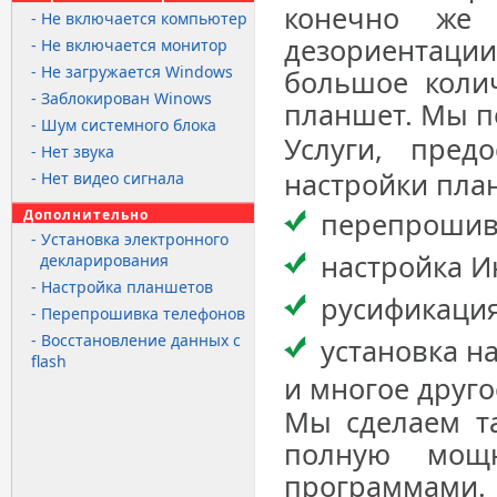
конечно же
- Не включается компьютер
дезориентаци
- Не включается монитор
- Не загружается Windows
большое колич
- Заблокирован Winows
планшет. Мы п
- Шум системного блока
Услуги, пред
- Нет звука
настройки пла
- Нет видео сигнала
Дополнительно
перепрошив
- Установка электронного
настройка И
декларирования
- Настройка планшетов
русификация
- Перепрошивка телефонов
- Восстановление данных с
установка н
flash
и многое друго
Мы сделаем т
полную мощ
программами.